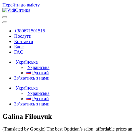
Перейти до вмісту
Головна
навігація
+380671501515
Послуги
Контакти
Блог
FAQ
Українська
Українська
Русский
Зв’язатись з нами
Українська
Українська
Русский
Зв’язатись з нами
Galina Filonyuk
(Translated by Google) The best Optician’s salon, affordable prices and