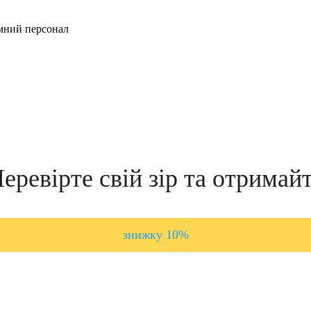
ємний персонал
еревірте свій зір та отримай
знижку 10%