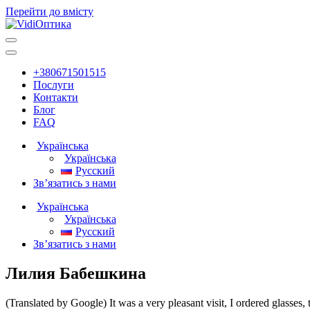
Перейти до вмісту
Головна
навігація
+380671501515
Послуги
Контакти
Блог
FAQ
Українська
Українська
Русский
Зв’язатись з нами
Українська
Українська
Русский
Зв’язатись з нами
Лилия Бабешкина
(Translated by Google) It was a very pleasant visit, I ordered glasse