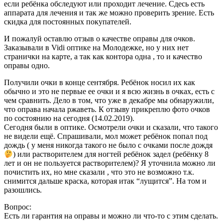
если ребёнка обследуют или проходит лечение. Сдесь есть
аппарата для лечения и так же можно проверить зрение. Есть
скидка для постоянных покупателей.
И пожалуй оставлю отзыв о качестве оправы для очков.
Заказывали в Vidi оптике на Молодежке, но у них нет
странички на карте, а так как контора одна , то и качество
оправы одно.
Получили очки в конце сентября. Ребёнок носил их как
обычно и это не первые ее очки и я всю жизнь в очках, есть с
чем сравнить. Дело в том, что уже в декабре мы обнаружили,
что оправа начала ржаветь. К отзыву прикреплю фото очков
по состоянию на сегодня (14.02.2019).
Сегодня были в оптике. Осмотрели очки и сказали, что такого
не видели ещё. Спрашивали, мол может ребёнок попал под
дождь ( у меня никогда такого не было с очками после дождя
) или растворителем для ногтей ребёнок задел (ребёнку 8
лет и он не пользуется растворителем)? Я уточнила можно ли
почистить их, но мне сказали , что это не возможно т.к.
снимится дальше краска, которая итак “лущится”. На том и
разошлись.
Вопрос:
Есть ли гарантия на оправы и можно ли что-то с этим сделать.