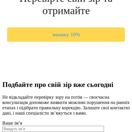
отримайте
знижку 10%
Подбайте про свій зір вже сьогодні
Не відкладайте перевірку зору на потім — своєчасна
консультація допоможе виявити можливі порушення на ранніх
етапах і підібрати правильну корекцію. Залиште свої контактні
дані, і наші спеціалісти зв’яжуться з вами.
Ваше ім’я