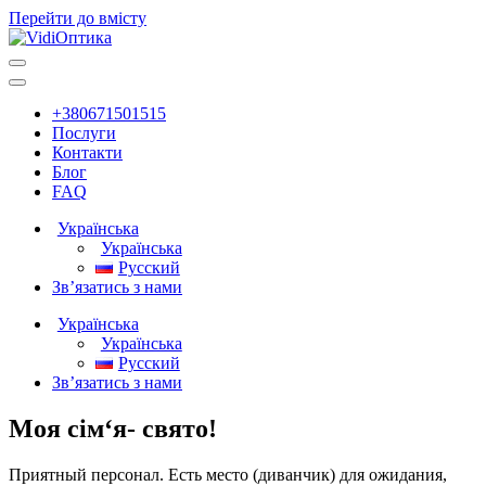
Перейти до вмісту
Головна
навігація
+380671501515
Послуги
Контакти
Блог
FAQ
Українська
Українська
Русский
Зв’язатись з нами
Українська
Українська
Русский
Зв’язатись з нами
Моя сім‘я- свято!
Приятный персонал. Есть место (диванчик) для ожидания,