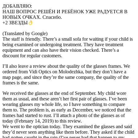
ДОБАВЛЯЮ:
НАШ ВОПРОС РЕШЁН И РЕБЁНОК УЖЕ РАДУЕТСЯ В
НОВЫХ ОЧКАХ. Спасибо.
+2 ЗВЕЗДЫ
(Translated by Google)
The staff is friendly. There’s a small sofa for waiting if your child is
being examined or undergoing treatment. They have treatment
equipment and can also have their vision checked. There’s a
discount for regular customers.
I’ll also leave a review about the quality of the glasses frames. We
ordered from Vidi Optics on Molodezhka, but they don’t have a
map page, and since they’re the same company, the quality of the
frames is the same.
We received the glasses at the end of September. My child wore
them as usual, and these aren’t her first pair of glasses. I’ve been
wearing glasses my whole life, so I have something to compare
them to. The problem is, as early as December, we noticed that the
frames had started to rust. I’ll attach a photo of the glasses as of
today (February 14, 2019) to this review.
We went to the optician today. They examined the glasses and said
they’d never seen anything like them before. They asked if the child
had gotten caught in the rain (I’ve never had that happen to my