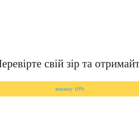
еревірте свій зір та отримай
знижку 10%