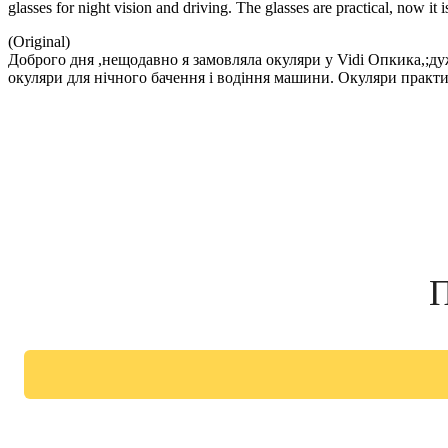
glasses for night vision and driving. The glasses are practical, now it
(Original)
Доброго дня ,нещодавно я замовляла окуляри у Vidi Опкика,;дуже
окуляри для нічного бачення і водіння машини. Окуляри практич
П