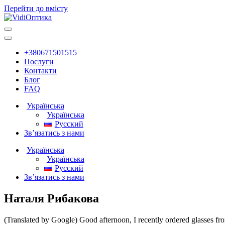
Перейти до вмісту
Головна
навігація
+380671501515
Послуги
Контакти
Блог
FAQ
Українська
Українська
Русский
Зв’язатись з нами
Українська
Українська
Русский
Зв’язатись з нами
Наталя Рибакова
(Translated by Google) Good afternoon, I recently ordered glasses from