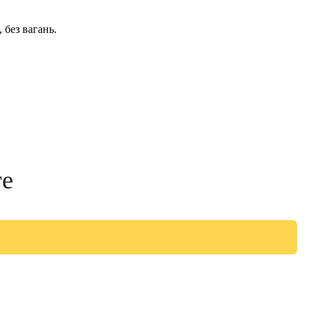
 без вагань.
те