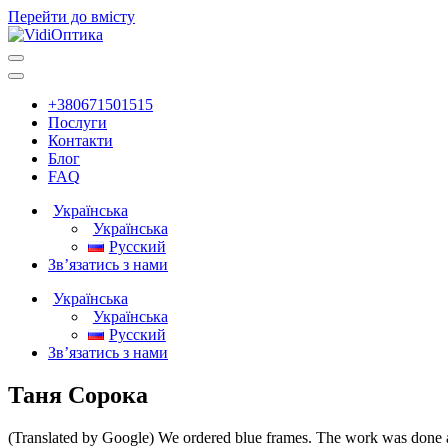
Перейти до вмісту
Головна
навігація
+380671501515
Послуги
Контакти
Блог
FAQ
Українська
Українська
Русский
Зв’язатись з нами
Українська
Українська
Русский
Зв’язатись з нами
Таня Сорока
(Translated by Google) We ordered blue frames. The work was done at 