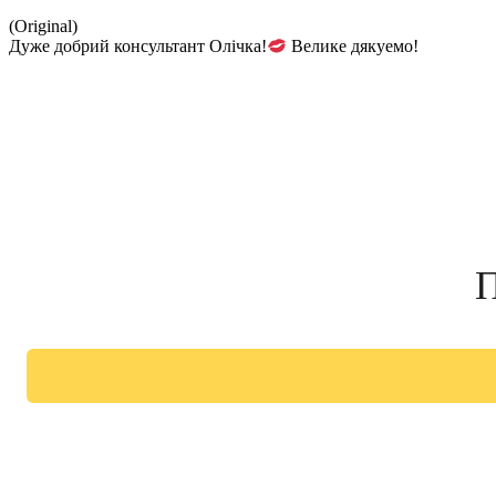
(Original)
Дуже добрий консультант Олічка!
Велике дякуемо!
П