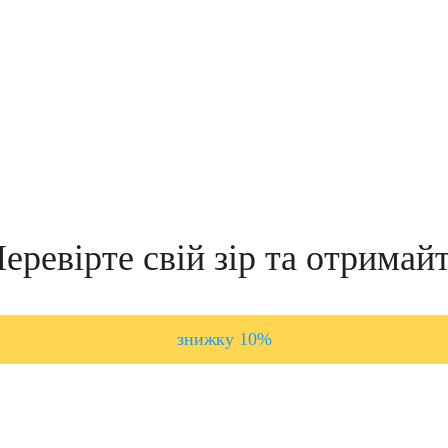
еревірте свій зір та отримай
знижку 10%