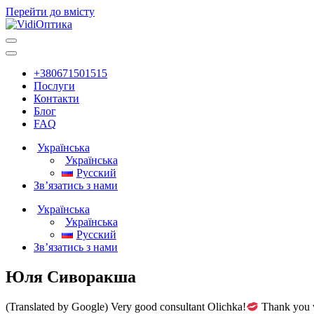
Перейти до вмісту
Головна
навігація
+380671501515
Послуги
Контакти
Блог
FAQ
Українська
Українська
Русский
Зв’язатись з нами
Українська
Українська
Русский
Зв’язатись з нами
Юля Сиворакша
(Translated by Google) Very good consultant Olichka!
Thank you 