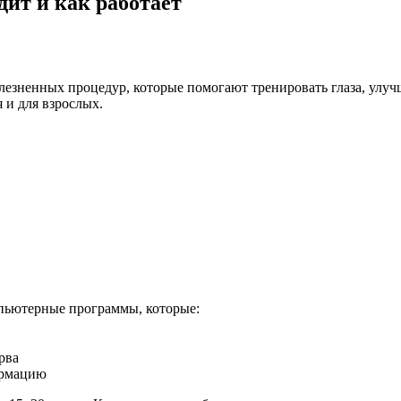
дит и как работает
лезненных процедур, которые помогают тренировать глаза, улуч
 и для взрослых.
я
пьютерные программы, которые:
рва
ормацию