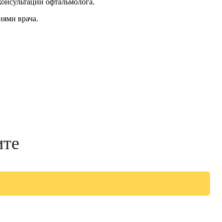
консультации офтальмолога.
иями врача.
ите