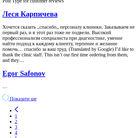
Post Type for customer reviews
Леся Карпичева
Хочется сказать ,,спасибо,, персоналу клиники. Заказываем не
первый раз, и в этот раз тоже не подвели. Высокий
профессионализм специалиста при диагностике, умение
найти подход к каждому клиенту, терпение и желание
помочь… спасибо за ваш труд. (Translated by Google) I’d like to
thank the clinic staff. This isn’t our first time ordering from them,
and they…
Egor Safonov
…
Показати ще
Навігація
1
записів
2
3
4