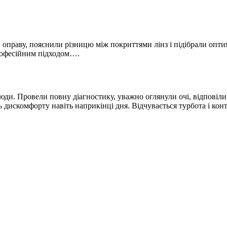
 оправу, пояснили різницю між покриттями лінз і підібрали опти
професійним підходом….
сюди. Провели повну діагностику, уважно оглянули очі, відповіли
ь дискомфорту навіть наприкінці дня. Відчувається турбота і кон