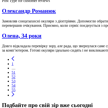
Post Type for customer reviews
Олександр Романюк
Замовляв сонцезахисні окуляри з діоптріями. Допомогли обрати
перевершив очікування. Приємно, коли сервіс поєднується з 
Олена, 34 роки
Довго відкладала перевірку зору, але рада, що звернулася саме 
за комп’ютером. Готові окуляри ідеально сидять і не викликают
Навігація
1
записів
…
51
52
53
54
55
Подбайте про свій зір вже сьогодні